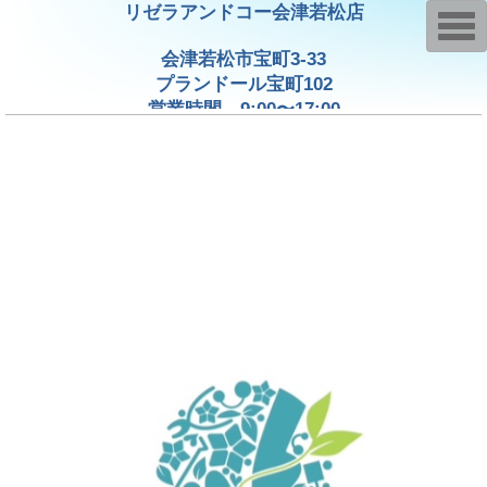
リゼラアンドコー会津若松店
T
o
g
会津若松市宝町3-33
g
プランドール宝町102
l
e
営業時間 9:00〜17:00
n
不定休
a
v
i
g
a
t
i
o
n