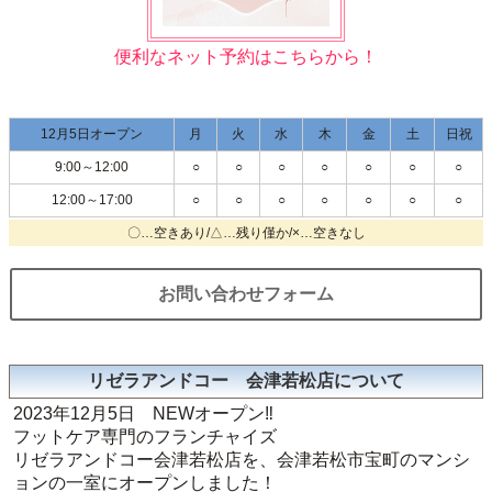
便利なネット予約はこちらから！
12月5日オープン
月
火
水
木
金
土
日祝
9:00～12:00
○
○
○
○
○
○
○
12:00～17:00
○
○
○
○
○
○
○
〇…空きあり/△…残り僅か/×…空きなし
お問い合わせフォーム
リゼラアンドコー 会津若松店について
2023年12月5日 NEWオープン‼️
フットケア専門のフランチャイズ
リゼラアンドコー会津若松店を、会津若松市宝町のマンシ
ョンの一室にオープンしました！